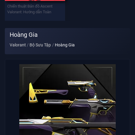
Vũ
Chiến thuật Bản đồ Ascent
Khí
Valorant: Hướng dẫn Toàn
Battlepass
Hoàng Gia
Valorant
Bộ Sưu Tập
Hoàng Gia
Giao
Kèo
THÔNG
TIN
Hỗ
Trợ
Quyền
Riêng