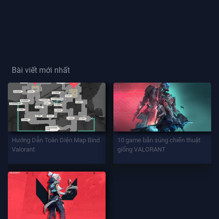
Thẻ
Người
Chơi
Bài viết mới nhất
Danh
Hiệu
Người
Chơi
TRÒ
Hướng Dẫn Toàn Diện Map Bind
10 game bắn súng chiến thuật
CHƠI
Valorant
giống VALORANT
Đặc
Vụ