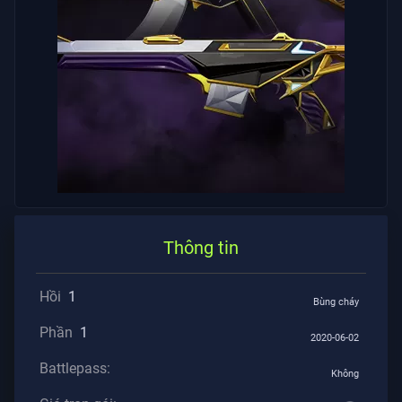
Tư
BÀI
VIẾT
Hướng
Dẫn
Tin
Tức
Thông tin
Tất
Hồi
1
Bùng cháy
Cả
Phần
1
Bài
2020-06-02
Viết
Battlepass:
Không