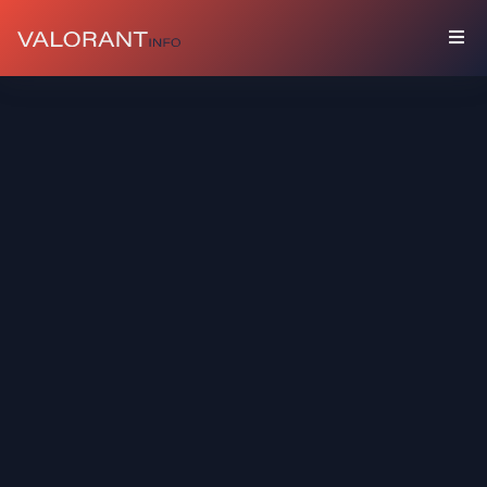
BỘ
SƯU
TẬP
Gói
Phụ
Kiện
Bình
Phun
Sơn