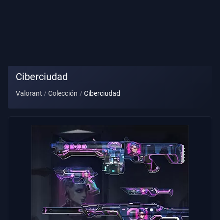
Título
De
Jugador
PARTIDA
Ciberciudad
Valorant
Colección
Ciberciudad
Agentes
Armas
Pase
De
Batalla