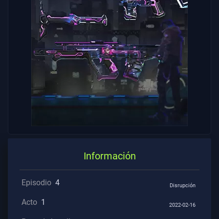
Contratos
INFORMACIÓN
Soporte
Privacidad
ARTÍCULOS
Guía
Información
Noticias
Episodio
4
Disrupción
Acto
1
2022-02-16
Todos