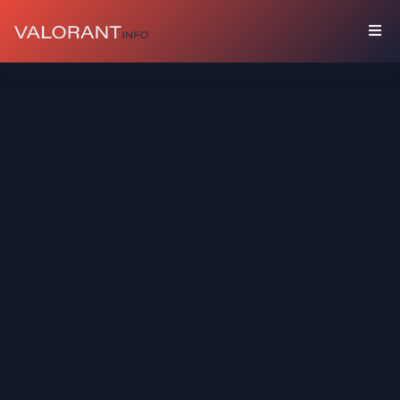
COLECCIÓN
Paquetes
Buddies
Sprays
Tarjetas
De
Jugador