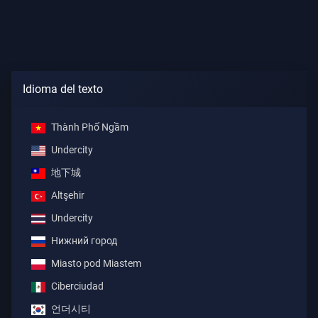
Idioma del texto
Thành Phố Ngầm
Undercity
地下城
Altşehir
Undercity
Нижний город
Miasto pod Miastem
Ciberciudad
언더시티