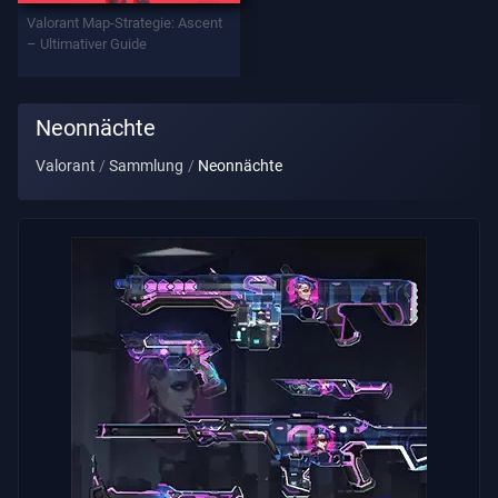
Valorant Map-Strategie: Ascent
– Ultimativer Guide
Datenschutz
ARTIKEL
Neonnächte
Valorant
Sammlung
Neonnächte
Führung
Nachrichten
Alle
Artikel