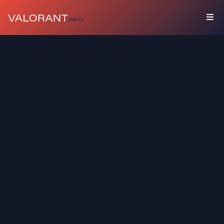
SAMMLUNG
Pakete
Talismane
Graffiti
Spielerbanner