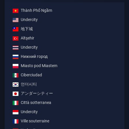
Thành Phố Ngầm
Undercity
地下城
Altşehir
Undercity
Нижний город
Miasto pod Miastem
Ciberciudad
언더시티
アンダーシティー
Città sotterranea
Undercity
Ville souterraine