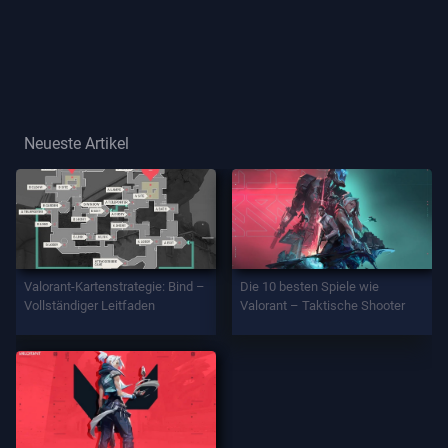
Spielertitel
SPIEL
Agenten
Neueste Artikel
Waffen
Battlepass
Valorant-Kartenstrategie: Bind –
Die 10 besten Spiele wie
Vollständiger Leitfaden
Valorant – Taktische Shooter
Aufträge
INFORMATION
Hilfe