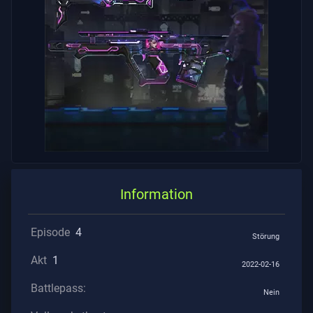
Information
Episode
4
Störung
Akt
1
2022-02-16
Battlepass:
Nein