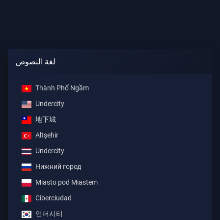
لغة النصوص
Thành Phố Ngầm
Undercity
地下城
Altşehir
Undercity
Нижний город
Miasto pod Miastem
Ciberciudad
언더시티