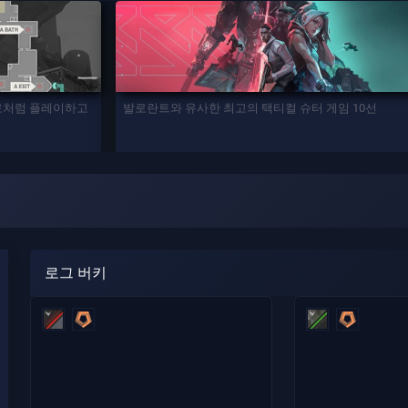
프로처럼 플레이하고
발로란트와 유사한 최고의 택티컬 슈터 게임 10선
로그 버키