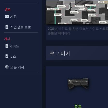
정보
지원
개인정보 보호
2026년 바인드 맵 완벽 마스터 가이드 – 
승률을 지배하라
기사
가이드
로그 버키
뉴스
모든 기사
정보