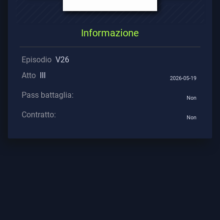
Supporto
Informazione
Episodio
V26
Privacy
Atto
III
2026-05-19
ARTICOLI
Pass battaglia:
Non
Guida
Contratto:
Non
Notizie
Tutti
Gli
Articoli