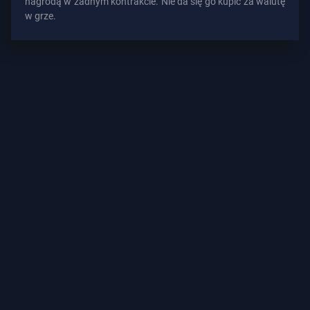
nagrodą w żadnym kontrakcie. Nie da się go kupić za walutę
w grze.