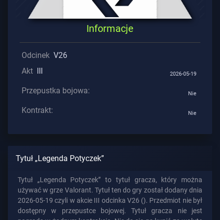
Pomoc
Informacje
Odcinek
V26
Prywatność
Akt
III
2026-05-19
ARTYKUŁY
Przepustka bojowa:
Nie
Kontrakt:
Aktualności
Nie
Poradnik
Tytuł „Legenda Potyczek”
Tytuł „Legenda Potyczek” to tytuł gracza, który można
Wszystkie
używać w grze Valorant. Tytuł ten do gry został dodany dnia
Artykuły
2026-05-19 czyli w akcie III odcinka V26 (). Przedmiot nie był
dostępny w przepustce bojowej. Tytuł gracza nie jest