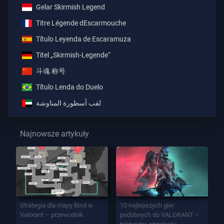
Gelar Skirmish Legend
Titre Légende dEscarmouche
Título Leyenda de Escaramuza
Titel „Skirmish-Legende“
斗魂 称号
Título Lenda do Duelo
لقب أسطورة المناوشة
Najnowsze artykuły
Strategia dla mapy Bind w
10 najlepszych gier
Valorant – przewodnik
podobnych do VALORANT –