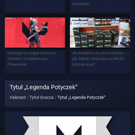
strzelanki
Tytuł
Gracza
GRA
Agenci
Strategia na mapie Ascent w
Akumulatory do samochodów -
Valorant: Kompleksowy
jak dobrać właściwy model do
Przewodnik
potrzeb auta?
Bronie
Tytuł „Legenda Potyczek”
Przepustka
Bojowa
Valorant
Tytuł Gracza
Tytuł „Legenda Potyczek”
Kontrakty
INFORMACJE