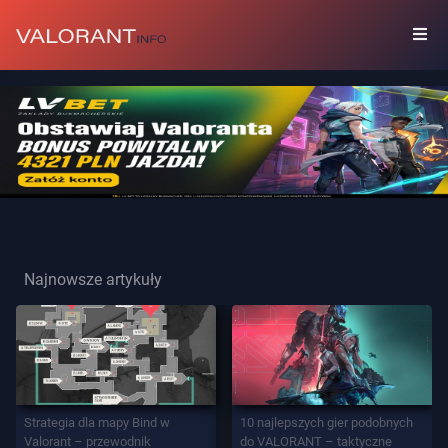
KOLEKCJA
Zestawy
Przywieszki
Najnowsze artykuły
Graffiti
Karty
Gracza
Strategia dla mapy Bind w
10 najlepszych gier podobnych
Valorant – przewodnik
do VALORANT – taktyczne