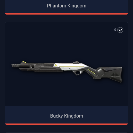
Phantom Kingdom
0
Bucky Kingdom