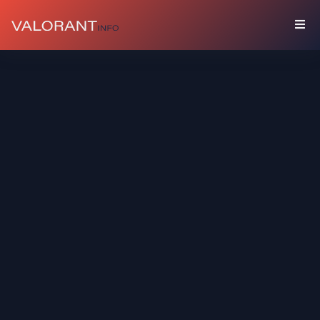
COLLEZIONE
Bundle
Accessori
Spray
Carte
Giocatore