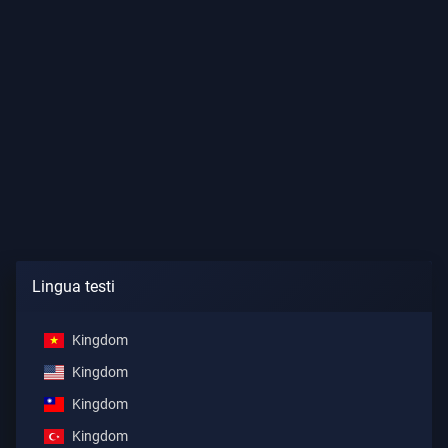
Lingua testi
Kingdom
Kingdom
Kingdom
Kingdom