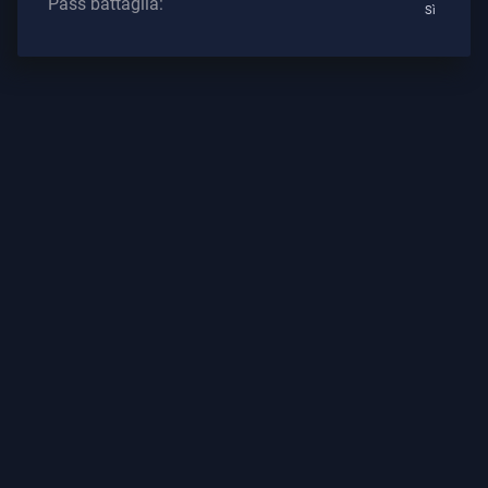
Pass battaglia:
Sì