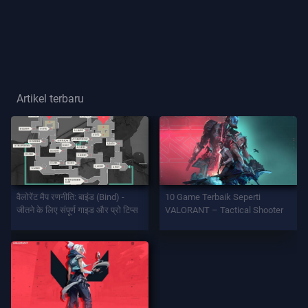
Gelar
Pemain
GAME
Artikel terbaru
Agen
Senjata
वैलोरेंट मैप रणनीति: बाइंड (Bind) -
10 Game Terbaik Seperti
Battlepass
जीतने के लिए संपूर्ण गाइड और प्रो टिप्स
VALORANT – Tactical Shooter
Kontrak
INFORMASI