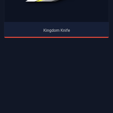
Kingdom Knife