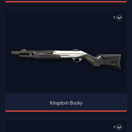
0
Kingdom Bucky
0