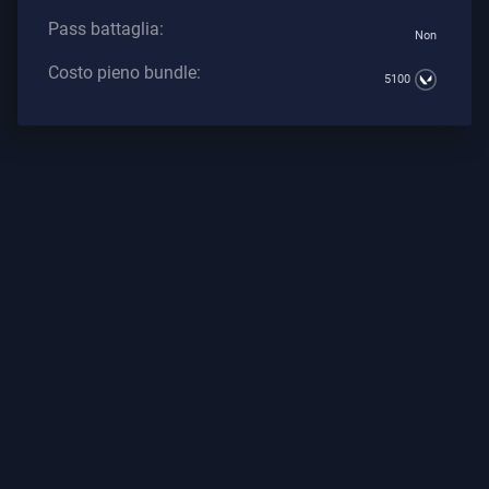
Pass battaglia:
Non
Supporto
Costo pieno bundle:
5100
Privacy
ARTICOLI
Guida
Notizie
Tutti
Gli
Articoli