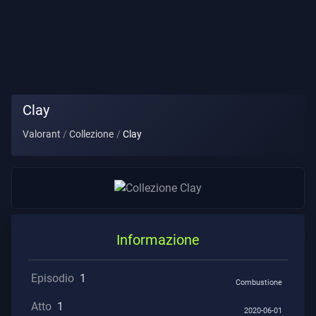
Titolo
Giocatore
GIOCO
Clay
Agenti
Valorant
Collezione
Clay
Armi
Pass
Battaglia
Informazione
Contratti
Episodio
1
Combustione
Atto
1
INFORMAZIONE
2020-06-01