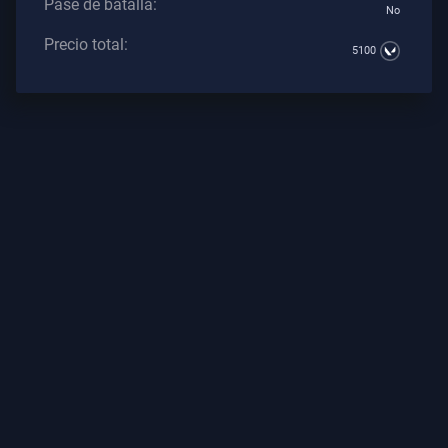
Pase de batalla:
No
Los
Artículos
Precio total:
5100