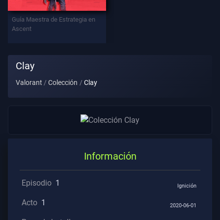
Contratos
Guía Maestra de Estrategia en
Ascent
INFORMACIÓN
Asistencia
Clay
Valorant
Colección
Clay
Privacidad
ARTÍCULOS
Guía
Información
Noticias
Episodio
1
Ignición
Acto
1
2020-06-01
Todos