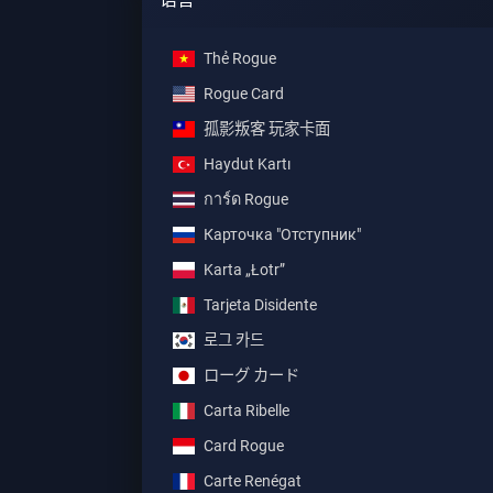
Thẻ Rogue
Rogue Card
孤影叛客 玩家卡面
Haydut Kartı
การ์ด Rogue
Карточка "Отступник"
Karta „Łotr”
Tarjeta Disidente
로그 카드
ローグ カード
Carta Ribelle
Card Rogue
Carte Renégat