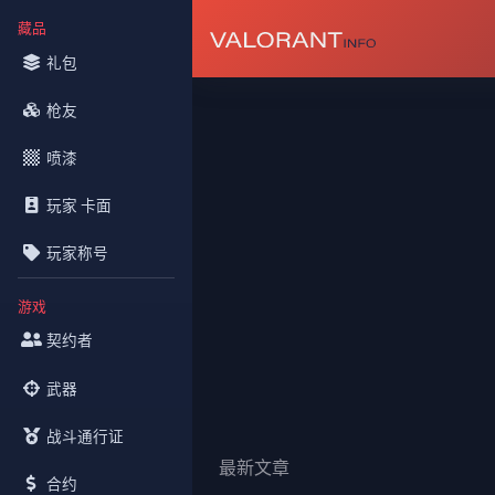
藏品
礼包
枪友
喷漆
玩家 卡面
玩家称号
游戏
契约者
武器
战斗通行证
最新文章
合约