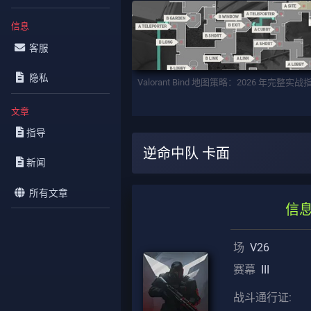
信息
客服
隐私
Valorant Bind 地图策略：2026 年完整实战
文章
指导
逆命中队 卡面
新闻
所有文章
信
场
V26
赛幕
III
战斗通行证: