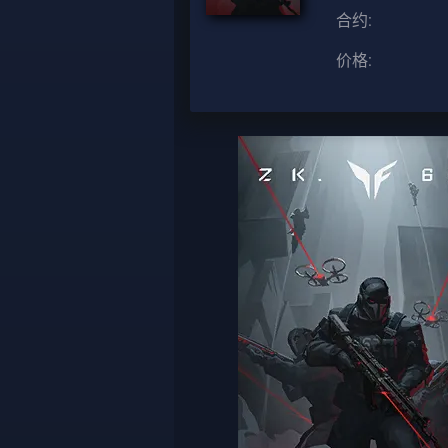
合约:
价格: