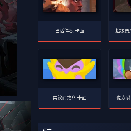
巴适得板 卡面
超级赛/
柔软而致命 卡面
像素瞬
语言