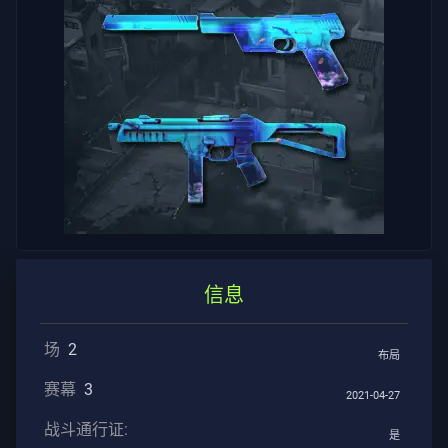
服
隐
私
文
章
指
导
信息
新
场
2
布局
闻
赛幕
3
2021-04-27
战斗通行证:
所
是