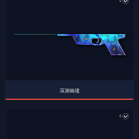
0
深渊幽魂
0