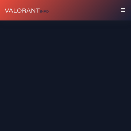
藏
品
礼
包
枪
友
喷
漆