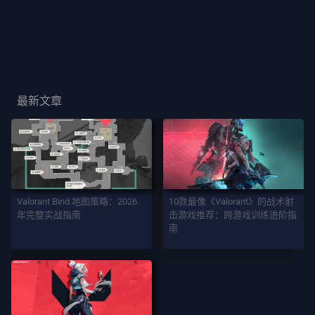
玩
家
卡
面
最新文章
玩
家
称
号
游
Valorant Bind 地图策略：2026
10款最像《Valorant》的战术射
戏
年完整实战指南
击游戏推荐：跨游戏训练进阶指
南
契
约
者