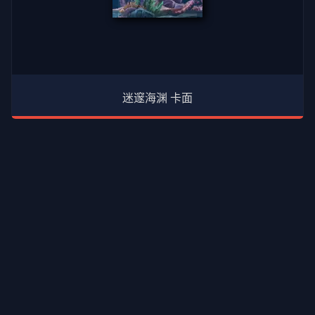
迷邃海渊 卡面