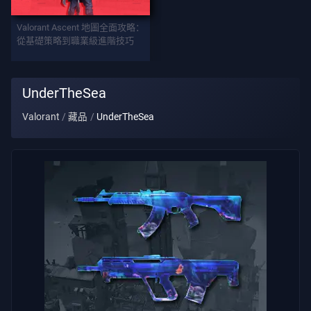
武
Valorant Ascent 地圖全面攻略：
器
從基礎策略到職業級進階技巧
战
UnderTheSea
斗
Valorant
藏品
UnderTheSea
通
行
证
合
约
信
息
客