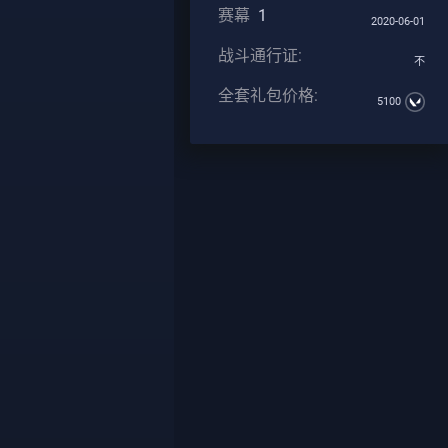
赛幕
1
2020-06-01
战斗通行证:
不
全套礼包价格:
5100