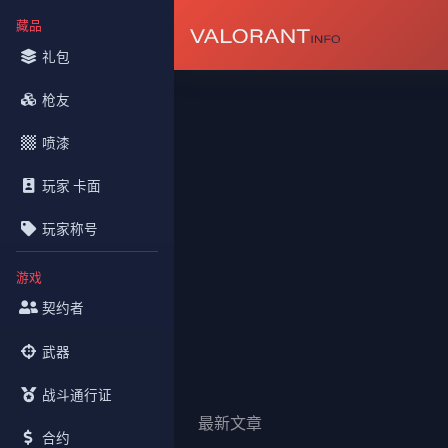
藏品
礼包
枪友
喷漆
玩家 卡面
玩家称号
游戏
契约者
武器
战斗通行证
最新文章
合约