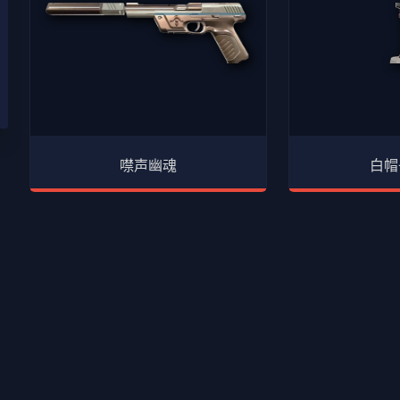
噤声幽魂
白帽