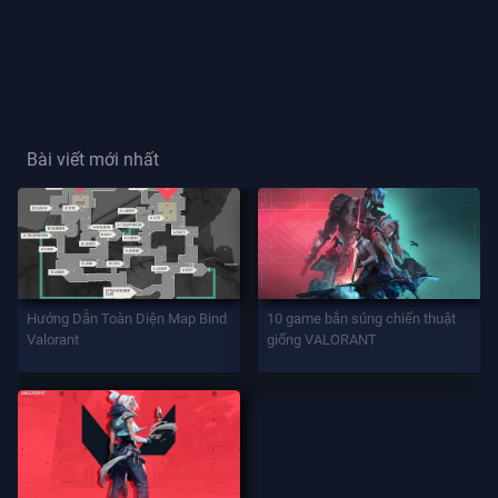
Thẻ
Người
Chơi
Bài viết mới nhất
Danh
Hiệu
Người
Chơi
TRÒ
Hướng Dẫn Toàn Diện Map Bind
10 game bắn súng chiến thuật
CHƠI
Valorant
giống VALORANT
Đặc
Vụ