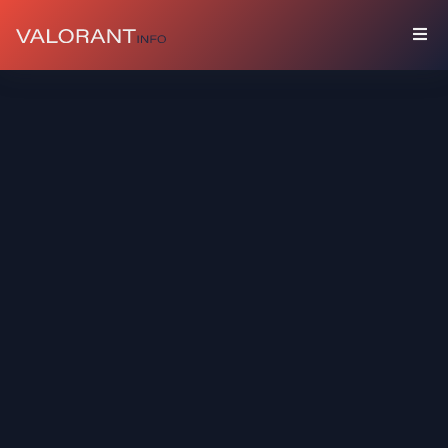
BỘ
SƯU
TẬP
Gói
Phụ
Kiện
Bình
Phun
Sơn