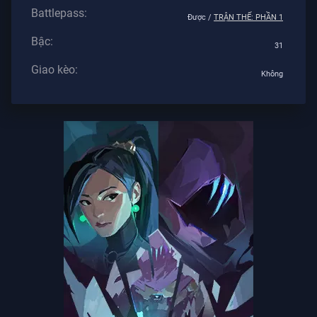
Tư
Battlepass:
Được /
TRẬN THẾ: PHẦN 1
Bậc:
BÀI
31
VIẾT
Giao kèo:
Không
Hướng
Dẫn
Tin
Tức
Tất
Cả
Bài
Viết