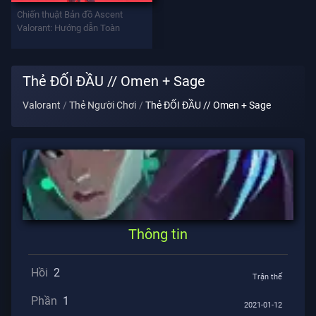
Vũ
Chiến thuật Bản đồ Ascent
Khí
Valorant: Hướng dẫn Toàn
Battlepass
Thẻ ĐỐI ĐẦU // Omen + Sage
Valorant
Thẻ Người Chơi
Thẻ ĐỐI ĐẦU // Omen + Sage
Giao
Kèo
THÔNG
TIN
Hỗ
Thông tin
Trợ
Hồi
2
Trận thế
Quyền
Phần
1
2021-01-12
Riêng