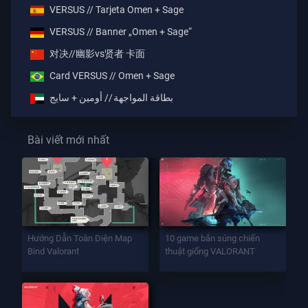
VERSUS // Tarjeta Omen + Sage
VERSUS // Banner „Omen + Sage“
对决//幽影vs贤者 卡面
Card VERSUS // Omen + Sage
بطاقة المواجهة // أومين + سايج
Bài viết mới nhất
Hướng Dẫn Toàn Diện Map
10 game bắn súng chiến
Bind Valorant
thuật giống VALORANT