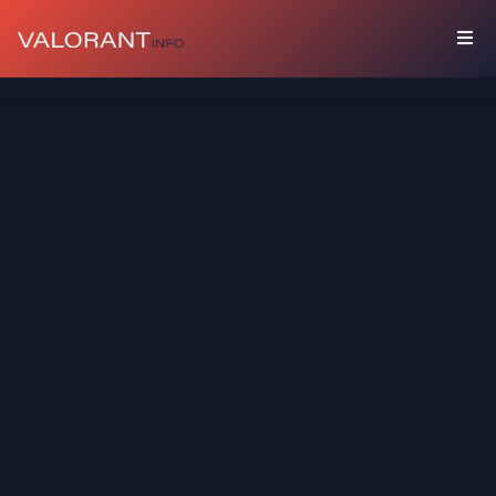
SAMMLUNG
Pakete
Talismane
Graffiti
Spielerbanner