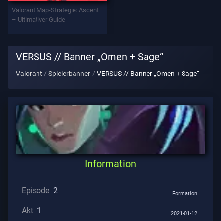
Valorant Map-Strategie: Ascent
– Ultimativer Guide
Datenschutz
ARTIKEL
VERSUS // Banner „Omen + Sage“
Valorant
Spielerbanner
VERSUS // Banner „Omen + Sage“
Führung
Nachrichten
Alle
Artikel
Information
Episode
2
Formation
Akt
1
2021-01-12