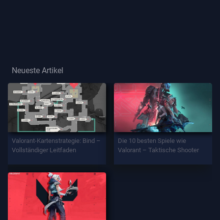
Spielertitel
SPIEL
Agenten
Neueste Artikel
Waffen
Battlepass
Valorant-Kartenstrategie: Bind –
Die 10 besten Spiele wie
Vollständiger Leitfaden
Valorant – Taktische Shooter
Aufträge
INFORMATION
Hilfe