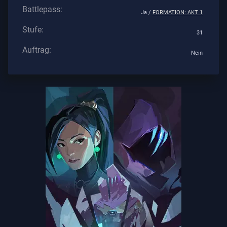
Battlepass:
Ja /
FORMATION: AKT 1
Stufe:
31
Auftrag:
Nein