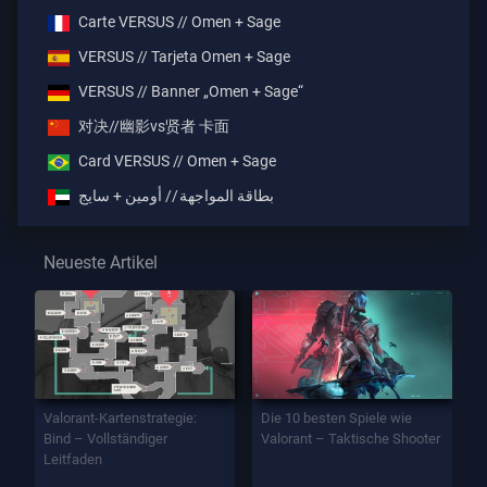
Carte VERSUS // Omen + Sage
VERSUS // Tarjeta Omen + Sage
VERSUS // Banner „Omen + Sage“
对决//幽影vs贤者 卡面
Card VERSUS // Omen + Sage
بطاقة المواجهة // أومين + سايج
Neueste Artikel
Valorant-Kartenstrategie:
Die 10 besten Spiele wie
Bind – Vollständiger
Valorant – Taktische Shooter
Leitfaden