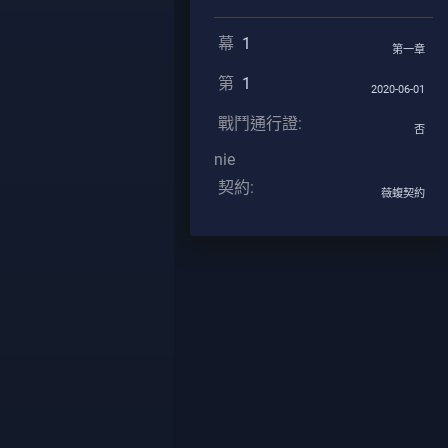
幕
1
第一章
第
1
2020-06-01
戰鬥通行證:
否
nie
契約:
薇蝮契約