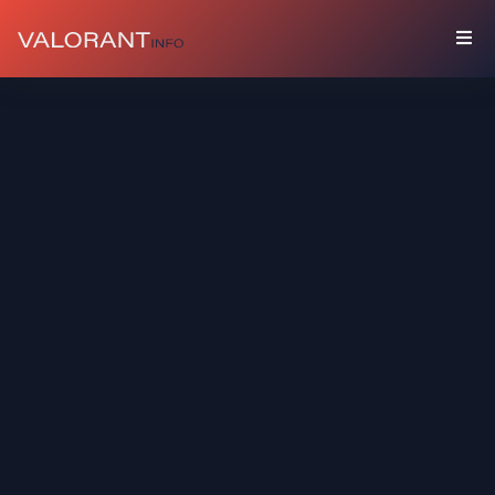
COLEÇÃO
Pacotes
Chaveiros
Sprays
Cards
De
Jogador