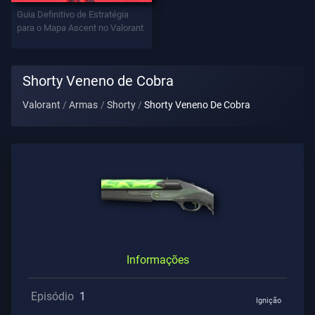
Contratos
Guia Definitivo de Estratégia
para o Mapa Ascent no Valorant
INFORMAÇÕES
Shorty Veneno de Cobra
Suporte
Valorant
Armas
Shorty
Shorty Veneno De Cobra
Privacidade
ARTIGOS
Guia
Informações
Notícias
Episódio
1
Ignição
Todos