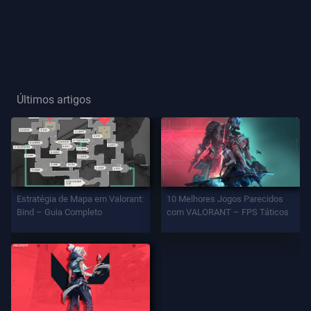
Título
De
Jogador
Últimos artigos
JOGO
Agentes
Armas
Estratégia de Mapa em Valorant:
10 Melhores Jogos Parecidos
Bind – Guia Completo
com VALORANT – FPS Táticos
Passe
De
Batalha