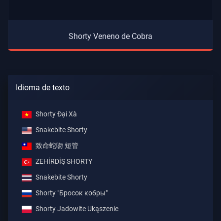
Shorty Veneno de Cobra
Idioma de texto
Shorty Đại Xà
Snakebite Shorty
致命蛇吻 短管
ZEHİRDİŞ SHORTY
Snakebite Shorty
Shorty "Бросок кобры"
Shorty Jadowite Ukąszenie