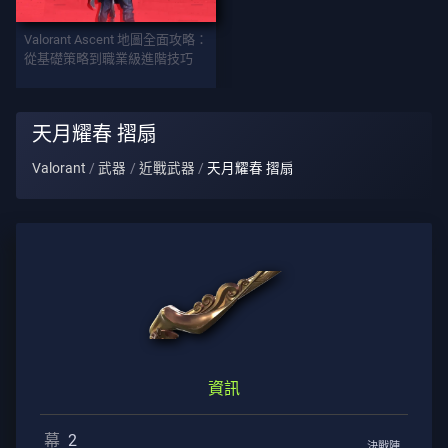
武
Valorant Ascent 地圖全面攻略：
器
從基礎策略到職業級進階技巧
戰
天月耀春 摺扇
鬥
Valorant
武器
近戰武器
天月耀春 摺扇
通
行
證
契
約
資
訊
資訊
幕
2
客
決戰陣