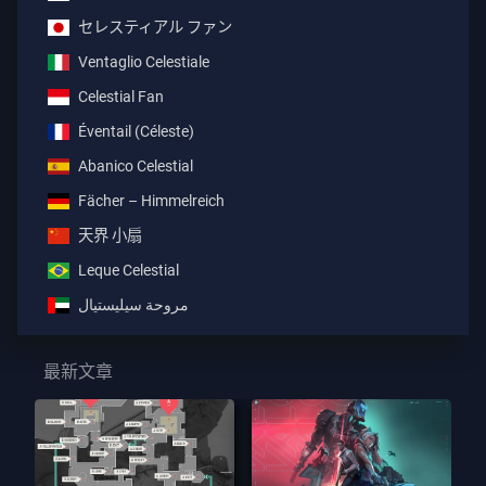
セレスティアル ファン
Ventaglio Celestiale
Celestial Fan
Éventail (Céleste)
Abanico Celestial
Fächer – Himmelreich
天界 小扇
Leque Celestial
مروحة سيليستيال
最新文章