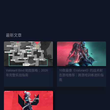
玩
家
卡
面
最新文章
玩
家
稱
號
Valorant Bind 地图策略：2026
10款最像《Valorant》的战术射
年完整实战指南
击游戏推荐：跨游戏训练进阶指
遊
南
戲
特
務