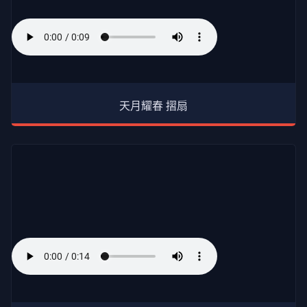
天月耀春 摺扇