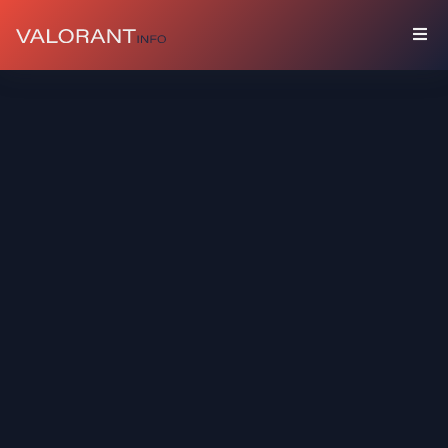
收
藏
組
合
包
吊
飾
塗
鴉