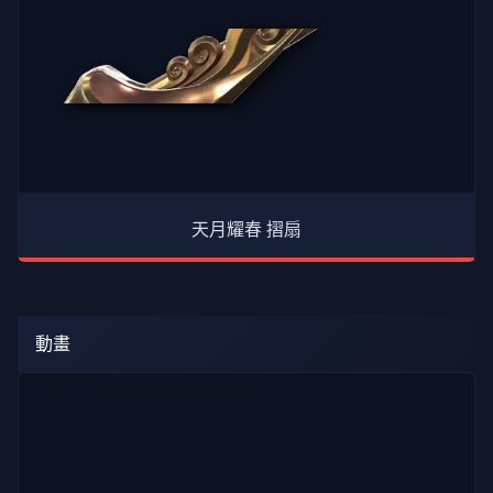
所
有
文
章
天月耀春 摺扇
動畫