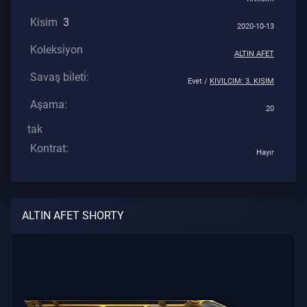
Kisim
3
2020-10-13
Koleksi̇yon
ALTIN AFET
Savaş bi̇leti̇:
Evet /
KIVILCIM: 3. KISIM
Aşama:
20
tak
Kontrat:
Hayır
ALTIN AFET SHORTY