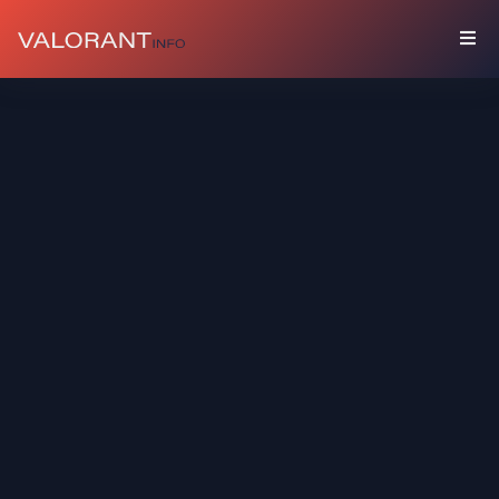
KOLEKSİYON
Paketler
Uğurlar
Spreyler
Oyuncu
Kartları