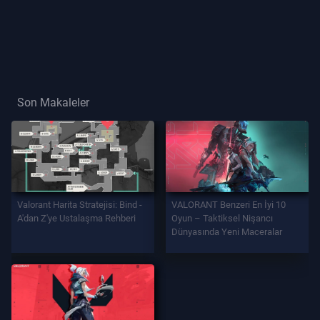
Oyuncu
Unvanı
OYUN
Son Makaleler
Ajanlar
Si̇lahlar
Valorant Harita Stratejisi: Bind -
VALORANT Benzeri En İyi 10
Savaş
A'dan Z'ye Ustalaşma Rehberi
Oyun – Taktiksel Nişancı
Bi̇leti̇
Dünyasında Yeni Maceralar
Kontratlar
BİLGİ