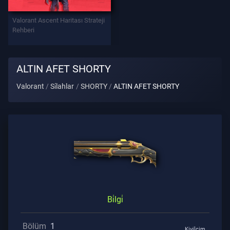
Valorant Ascent Haritası Strateji
Destek
Rehberi
Gi̇zli̇li̇k
ALTIN AFET SHORTY
Valorant
Si̇lahlar
SHORTY
ALTIN AFET SHORTY
MAKALELER
Haberler
Rehber
Tüm
Bi̇lgi̇
Makaleler
Bölüm
1
Kivilcim