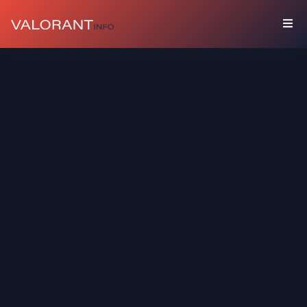
KOLEKSİYON
Paketler
Uğurlar
Spreyler
Oyuncu
Kartları