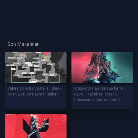
Oyuncu
Unvanı
OYUN
Son Makaleler
Ajanlar
Si̇lahlar
Valorant Harita Stratejisi: Bind -
VALORANT Benzeri En İyi 10
Savaş
A'dan Z'ye Ustalaşma Rehberi
Oyun – Taktiksel Nişancı
Bi̇leti̇
Dünyasında Yeni Maceralar
Kontratlar
BİLGİ