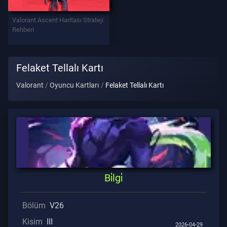
Valorant Ascent Haritası Strateji
Destek
Rehberi
Gi̇zli̇li̇k
Felaket Tellalı Kartı
Valorant
Oyuncu Kartları
Felaket Tellalı Kartı
MAKALELER
Haberler
Rehber
Bi̇lgi̇
Tüm
Makaleler
Bölüm
V26
Kisim
III
2026-04-29