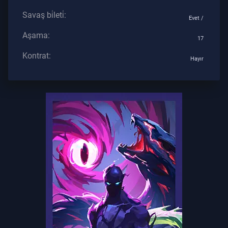
Savaş bi̇leti̇:
Evet /
Aşama:
17
Kontrat:
Hayır