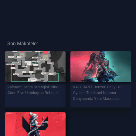
Oyuncu
Unvanı
OYUN
Son Makaleler
Ajanlar
Si̇lahlar
Valorant Harita Stratejisi: Bind -
VALORANT Benzeri En İyi 10
Savaş
A'dan Z'ye Ustalaşma Rehberi
Oyun – Taktiksel Nişancı
Bi̇leti̇
Dünyasında Yeni Maceralar
Kontratlar
BİLGİ