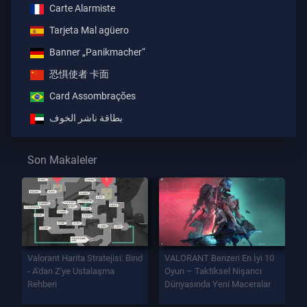
Carte Alarmiste
Tarjeta Mal agüero
Banner „Panikmacher“
恐惧使者 卡面
Card Assombrações
بطاقة ناشر الخوف
Son Makaleler
Valorant Harita Stratejisi: Bind
VALORANT Benzeri En İyi 10
- A'dan Z'ye Ustalaşma
Oyun – Taktiksel Nişancı
Rehberi
Dünyasında Yeni Maceralar