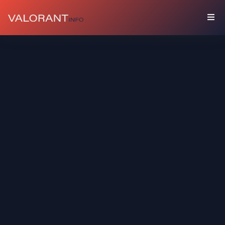
KOLEKSİYON
Paketler
Uğurlar
Spreyler
Oyuncu
Kartları