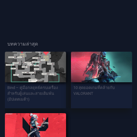
ผู้
เล่น
ฉายา
ผู้
บทความล่าสุด
เล่น
เกม
เอ
เจ
Bind – คู่มือกลยุทธ์ครบเครื่อง
10 สุดยอดเกมที่คล้ายกับ
นท์
สำหรับผู้เล่นและสายเดิมพัน
VALORANT
(อัปเดตเมต้า)
อาวุธ
แบ