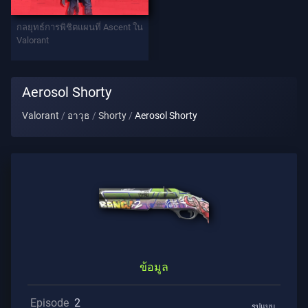
ท
กลยุทธ์การพิชิตแผนที่ Ascent ใน
เทิล
Valorant
พาส
Aerosol Shorty
สัญญา
Valorant
อาวุธ
Shorty
Aerosol Shorty
ข้อมูล
การ
ช่วย
เหลือ
ความ
เป็น
ข้อมูล
ส่วน
ตัว
Episode
2
รูปแบบ