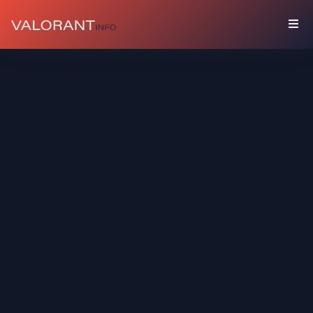
คอลเลคชัน
บัน
เดิล
บัดดี้
ส
เปรย์
การ์ด