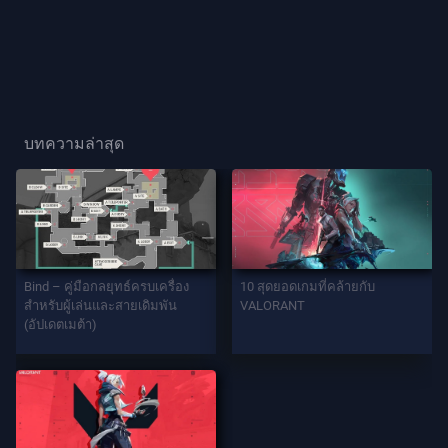
ผู้
เล่น
ฉายา
ผู้
บทความล่าสุด
เล่น
เกม
เอ
เจ
Bind – คู่มือกลยุทธ์ครบเครื่อง
10 สุดยอดเกมที่คล้ายกับ
นท์
สำหรับผู้เล่นและสายเดิมพัน
VALORANT
(อัปเดตเมต้า)
อาวุธ
แบ