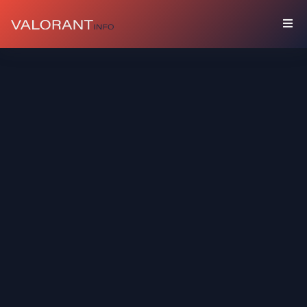
คอลเลคชัน
บัน
เดิล
บัดดี้
ส
เปรย์
การ์ด