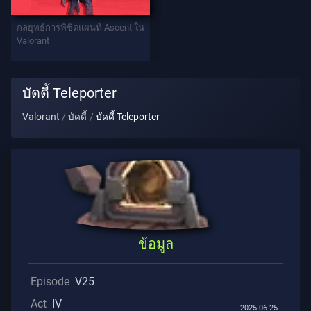
ท
กลยุทธ์การพิชิตแผนที่ Ascent ใน
เทิล
Valorant
พาส
บัดดี้ Teleporter
สัญญา
Valorant
บัดดี้
บัดดี้ Teleporter
ข้อมูล
การ
ช่วย
เหลือ
ข้อมูล
ความ
เป็น
Episode
V25
ส่วน
ตัว
Act
IV
2025-06-25