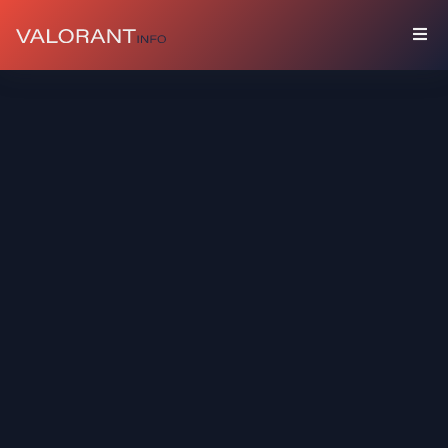
คอลเลคชัน
บัน
เดิล
บัดดี้
ส
เปรย์
การ์ด