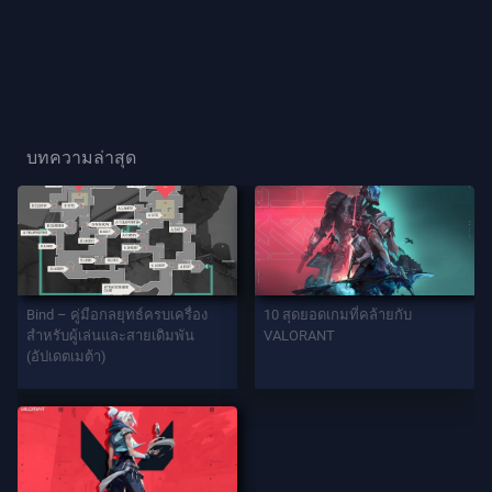
ผู้
เล่น
ฉายา
ผู้
บทความล่าสุด
เล่น
เกม
เอ
เจ
Bind – คู่มือกลยุทธ์ครบเครื่อง
10 สุดยอดเกมที่คล้ายกับ
นท์
สำหรับผู้เล่นและสายเดิมพัน
VALORANT
(อัปเดตเมต้า)
อาวุธ
แบ