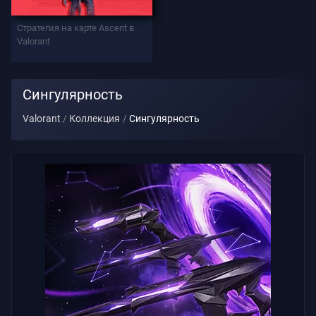
Стратегия на карте Ascent в
Поддержка
Valorant
Конфиденциальность
Сингулярность
Valorant
Коллекция
Сингулярность
СТАТЬИ
Гид
Новости
Все
Статьи