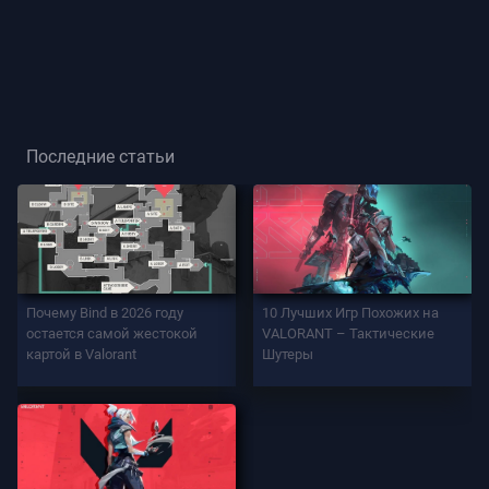
Звание
Игрока
ИГРА
Последние статьи
Агенты
Оружие
Почему Bind в 2026 году
10 Лучших Игр Похожих на
Боевой
остается самой жестокой
VALORANT – Тактические
Пропуск
картой в Valorant
Шутеры
Контракты
ИНФО