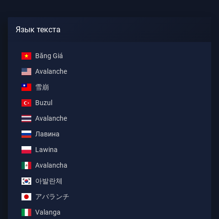
Язык текста
Băng Giá
Avalanche
雪崩
Buzul
Avalanche
Лавина
Lawina
Avalancha
아발란체
アバランチ
Valanga