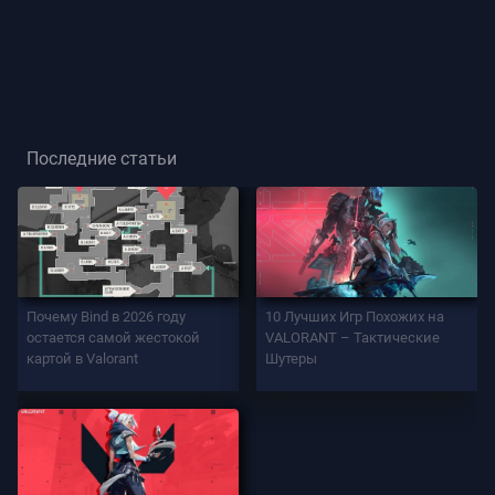
Звание
Игрока
ИГРА
Последние статьи
Агенты
Оружие
Почему Bind в 2026 году
10 Лучших Игр Похожих на
Боевой
остается самой жестокой
VALORANT – Тактические
Пропуск
картой в Valorant
Шутеры
Контракты
ИНФО