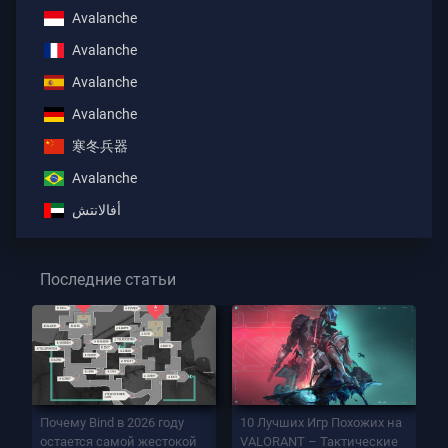
Avalanche
Avalanche
Avalanche
Avalanche
寒冬兵器
Avalanche
أفالانتش
Последние статьи
Почему Bind в 2026 году
10 Лучших Игр Похожих на
остается самой жестокой
VALORANT – Тактические