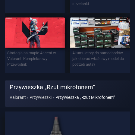
strzelanki
Tytuł
Gracza
GRA
Agenci
Strategia na mapie Ascent w
Akumulatory do samochodów -
Valorant: Kompleksowy
jak dobrać właściwy model do
Przewodnik
potrzeb auta?
Bronie
Przywieszka „Rzut mikrofonem”
Przepustka
Bojowa
Valorant
Przywieszki
Przywieszka „Rzut Mikrofonem”
Kontrakty
INFORMACJE