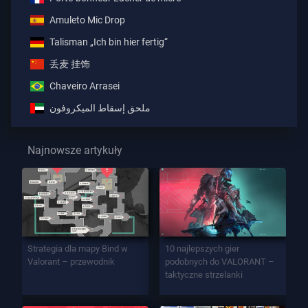
Amuleto Mic Drop
Talisman „Ich bin hier fertig“
丢麦 挂饰
Chaveiro Arrasei
ملحق إسقاط الميكروفون
Najnowsze artykuły
Strategia dla mapy Bind w
10 najlepszych gier
Valorant – przewodnik
podobnych do VALORANT –
taktyczne strzelanki