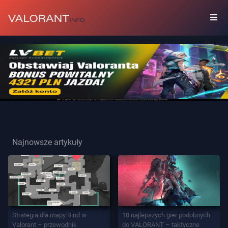
KOLEKCJA
Zestawy
Przywieszki
Najnowsze artykuły
Graffiti
Karty
Gracza
Strategia dla mapy Bind w
10 najlepszych gier podobnych
Valorant – przewodnik
do VALORANT – taktyczne