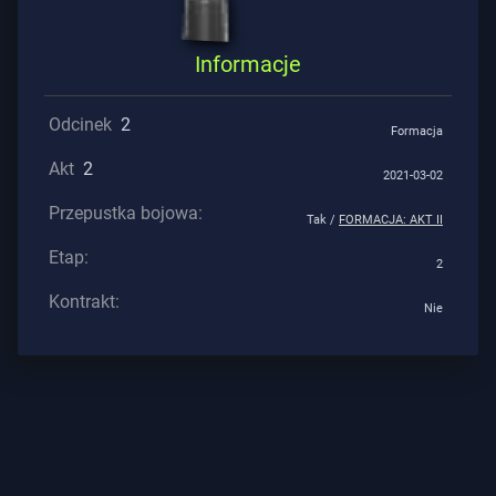
Pomoc
Informacje
Odcinek
2
Formacja
Prywatność
Akt
2
2021-03-02
ARTYKUŁY
Przepustka bojowa:
Tak /
FORMACJA: AKT II
Aktualności
Etap:
2
Kontrakt:
Nie
Poradnik
Wszystkie
Artykuły