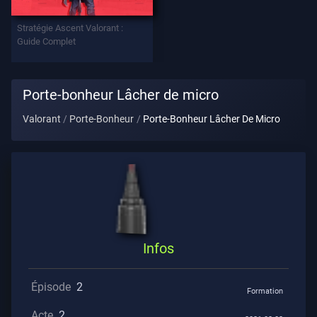
Stratégie Ascent Valorant :
Contrats
Guide Complet
INFOS
Porte-bonheur Lâcher de micro
L'aide
Valorant
Porte-Bonheur
Porte-Bonheur Lâcher De Micro
Confidentialité
ARTICLES
Actualités
Infos
Guide
Épisode
2
Formation
Acte
2