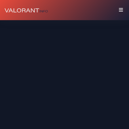
COLLECTION
Packs
Porte-
Bonheur
Graffitis
Cartes
De