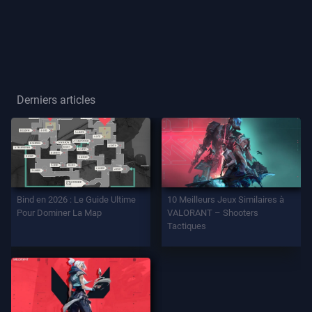
Joueur
Titre
De
Joueur
Derniers articles
JEU
Agents
Bind en 2026 : Le Guide Ultime
10 Meilleurs Jeux Similaires à
Armes
Pour Dominer La Map
VALORANT – Shooters
Tactiques
Passe
De
Combat