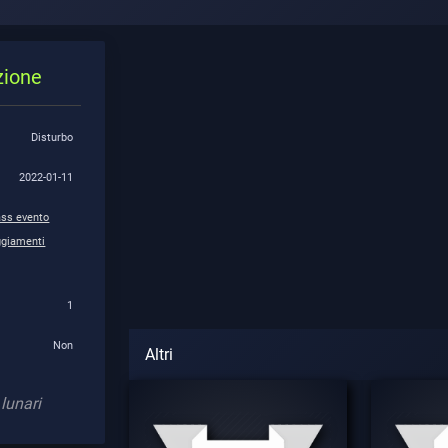
zione
Disturbo
2022-01-11
ss evento
ggiamenti
1
Non
Altri
lunari