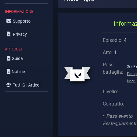
INFORMAZIONE
Supporto
Informa
Privacy
Episodio
4
ARTICOLI
Atto
1
Guida
Pass
Sì /
Pa
battaglia:
Notizie
Feste
lunari
Tutti Gli Articoli
Livello:
Contratto:
*
Pass evento
Festeggiamenti 