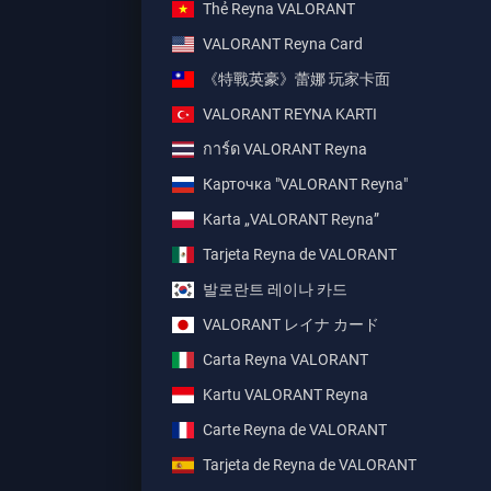
Thẻ Reyna VALORANT
VALORANT Reyna Card
《特戰英豪》蕾娜 玩家卡面
VALORANT REYNA KARTI
การ์ด VALORANT Reyna
Карточка "VALORANT Reyna"
Karta „VALORANT Reyna”
Tarjeta Reyna de VALORANT
발로란트 레이나 카드
VALORANT レイナ カード
Carta Reyna VALORANT
Kartu VALORANT Reyna
Carte Reyna de VALORANT
Tarjeta de Reyna de VALORANT