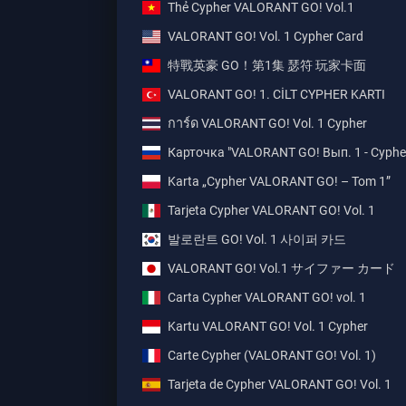
Thẻ Cypher VALORANT GO! Vol.1
VALORANT GO! Vol. 1 Cypher Card
特戰英豪 GO！第1集 瑟符 玩家卡面
VALORANT GO! 1. CİLT CYPHER KARTI
การ์ด VALORANT GO! Vol. 1 Cypher
Карточка "VALORANT GO! Вып. 1 - Cyphe
Karta „Cypher VALORANT GO! – Tom 1”
Tarjeta Cypher VALORANT GO! Vol. 1
발로란트 GO! Vol. 1 사이퍼 카드
VALORANT GO! Vol.1 サイファー カード
Carta Cypher VALORANT GO! vol. 1
Kartu VALORANT GO! Vol. 1 Cypher
Carte Cypher (VALORANT GO! Vol. 1)
Tarjeta de Cypher VALORANT GO! Vol. 1