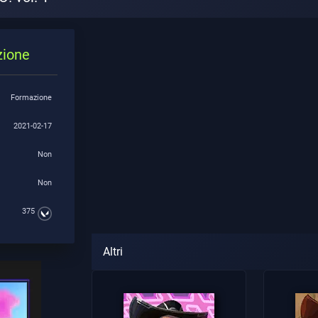
zione
Formazione
2021-02-17
Non
Non
375
Altri