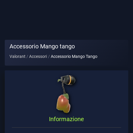
Titolo
Giocatore
GIOCO
Accessorio Mango tango
Agenti
Valorant
Accessori
Accessorio Mango Tango
Armi
Pass
Battaglia
Contratti
Informazione
INFORMAZIONE