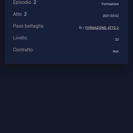
Episodio
2
Formazione
Atto
2
Supporto
2021-03-02
Pass battaglia:
Sì /
FORMAZIONE: ATTO 2
Privacy
Livello:
23
Contratto:
ARTICOLI
Non
Guida
Notizie
Tutti
Gli
Articoli