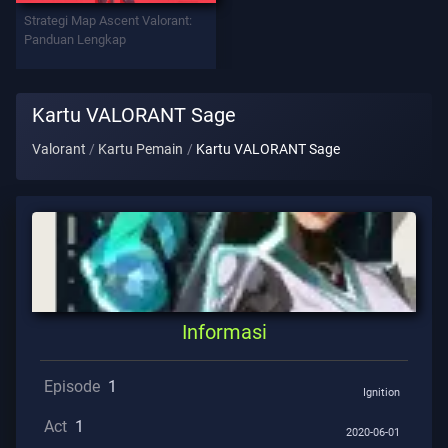
Strategi Map Ascent Valorant:
Tolong
Panduan Lengkap
Privasi
Kartu VALORANT Sage
ARTIKEL
Valorant
Kartu Pemain
Kartu VALORANT Sage
Berita
Memandu
Informasi
Semua
Artikel
Episode
1
Ignition
Act
1
2020-06-01