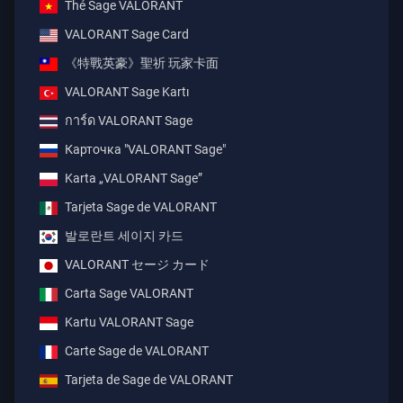
Thẻ Sage VALORANT
VALORANT Sage Card
《特戰英豪》聖祈 玩家卡面
VALORANT Sage Kartı
การ์ด VALORANT Sage
Карточка "VALORANT Sage"
Karta „VALORANT Sage”
Tarjeta Sage de VALORANT
발로란트 세이지 카드
VALORANT セージ カード
Carta Sage VALORANT
Kartu VALORANT Sage
Carte Sage de VALORANT
Tarjeta de Sage de VALORANT