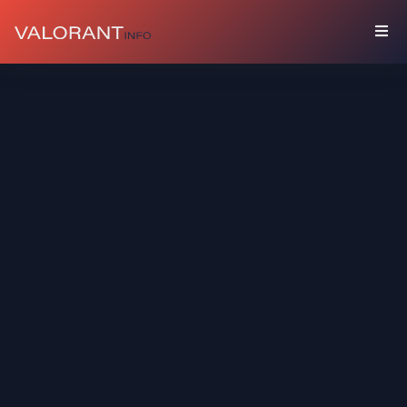
KOLEKSI
Bundel
Gantungan
Spray
Kartu
Pemain