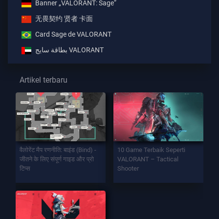
Banner „VALORANT: Sage“
无畏契约 贤者 卡面
Card Sage de VALORANT
بطاقة سايج VALORANT
Artikel terbaru
वैलोरेंट मैप रणनीति: बाइंड (Bind) -
10 Game Terbaik Seperti
जीतने के लिए संपूर्ण गाइड और प्रो
VALORANT – Tactical
टिप्स
Shooter