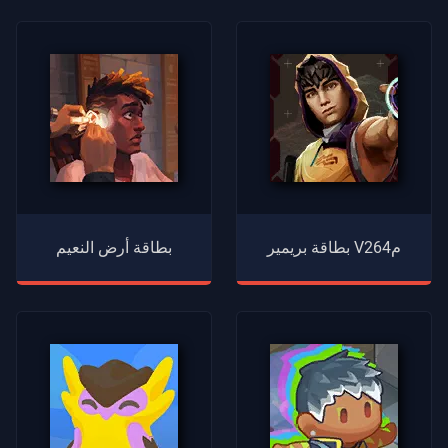
بطاقة بريمير V26م4
بطاقة أرض النعيم