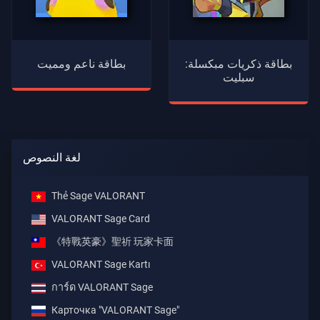
بطاقة ذكريات مبكسلة:
بطاقة ناعم ومميت
سبليت
لغة النصوص
Thẻ Sage VALORANT
VALORANT Sage Card
《特戰英豪》聖祈 玩家卡面
VALORANT Sage Kartı
การ์ด VALORANT Sage
Карточка "VALORANT Sage"