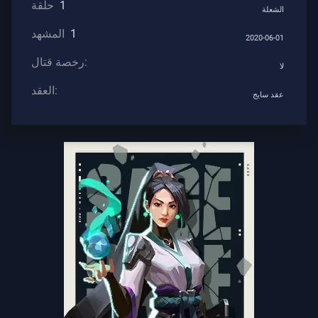
1
حلقة
الشعلة
1
المشهد
الدعم
2020-06-01
رخصة قتال:
لا
الخصوصية
العقد:
عقد سايج
ARTICLES
الأخبار
مرشد
All
Articles