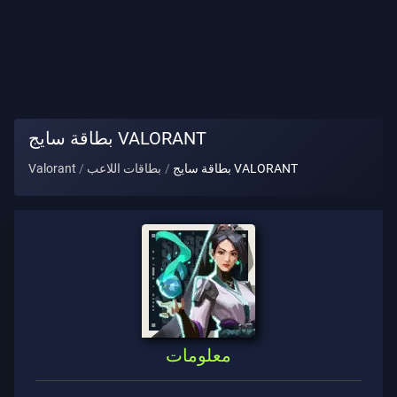
لقب
اللاعب
اللعبة
بطاقة سايج VALORANT
عملاء
بطاقة سايج VALORANT
بطاقات اللاعب
Valorant
الأسلحة
رخصة
قتال
العقود
معلومات
معلومات