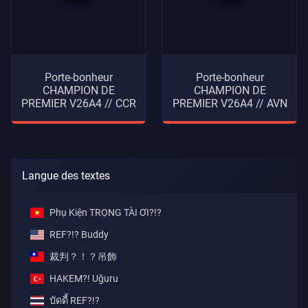
Porte-bonheur
Porte-bonheur
CHAMPION DE
CHAMPION DE
PREMIER V26A4 // CCR
PREMIER V26A4 // AVN
Langue des textes
Phụ Kiện TRỌNG TÀI ƠI?!?
REF?!? Buddy
裁判？！？吊飾
HAKEM?! Uğuru
บัดดี้ REF?!?