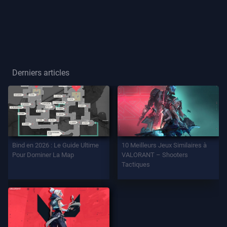
Joueur
Titre
De
Joueur
Derniers articles
JEU
Agents
Bind en 2026 : Le Guide Ultime
10 Meilleurs Jeux Similaires à
Armes
Pour Dominer La Map
VALORANT – Shooters
Tactiques
Passe
De
Combat