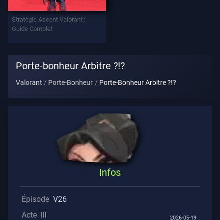
Stratégie Ascent Valorant :
Contrats
Guide Complet
INFOS
Porte-bonheur Arbitre ?!?
L'aide
Valorant
Porte-Bonheur
Porte-Bonheur Arbitre ?!?
Confidentialité
ARTICLES
Actualités
Infos
Guide
Épisode
V26
Acte
III
2026-05-19