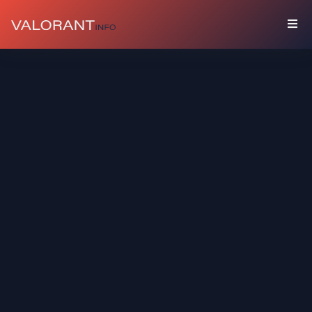
COLLECTION
Packs
Porte-
Bonheur
Graffitis
Cartes
De