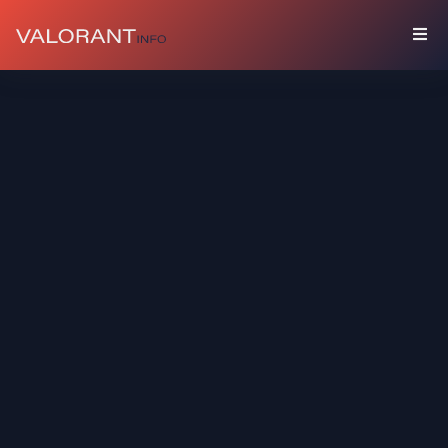
COLECCIÓN
Paquetes
Amuletos
Grafitis
Tarjetas
De
Jugador