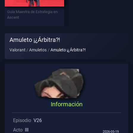
Contratos
Guía Maestra de Estrategia en
Ascent
INFORMACIÓN
Asistencia
Amuleto ¡¿Árbitra?!
Valorant
Amuletos
Amuleto ¡¿Árbitra?!
Privacidad
ARTÍCULOS
Guía
Información
Noticias
Episodio
V26
Acto
III
Todos
2026-05-19