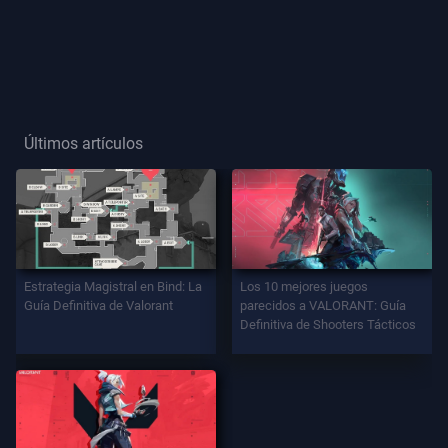
Título
De
Jugador
Últimos artículos
JUEGO
Agentes
Armas
Estrategia Magistral en Bind: La
Los 10 mejores juegos
Guía Definitiva de Valorant
parecidos a VALORANT: Guía
Definitiva de Shooters Tácticos
Pase
De
Batalla