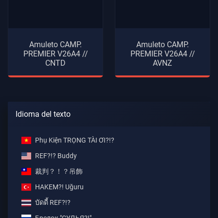
Amuleto CAMP.
Amuleto CAMP.
PREMIER V26A4 //
PREMIER V26A4 //
CNTD
AVNZ
Idioma del texto
Phụ Kiện TRỌNG TÀI ƠI?!?
REF?!? Buddy
裁判？！？吊飾
HAKEM?! Uğuru
บัดดี้ REF?!?