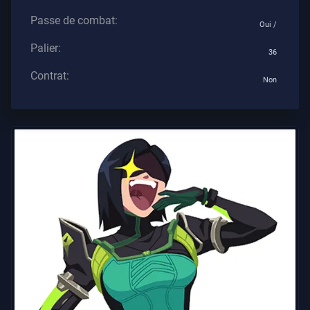
Tous
Passe de combat:
Oui /
Les
Articles
Palier:
36
Contrat:
Non