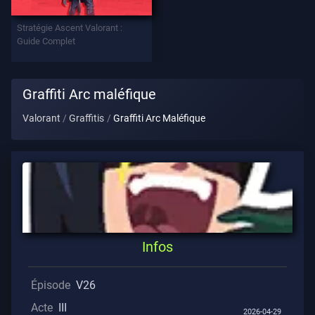
Stratégie Ascent Valorant :
Contrats
Guide Complet
INFOS
Graffiti Arc maléfique
L'aide
Valorant
Graffitis
Graffiti Arc Maléfique
Confidentialité
ARTICLES
Actualités
Infos
Guide
Épisode
V26
Acte
III
2026-04-29