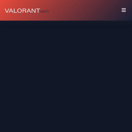
COLLECTION
Packs
Porte-
Bonheur
Graffitis
Cartes
De