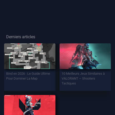
Joueur
Titre
De
Joueur
Derniers articles
JEU
Agents
Bind en 2026 : Le Guide Ultime
10 Meilleurs Jeux Similaires à
Armes
Pour Dominer La Map
VALORANT – Shooters
Tactiques
Passe
De
Combat