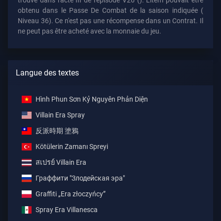
trouve dans l'acte III de l'épisode V26 (). L'item pouvait être
obtenu dans le Passe De Combat de la saison indiquée (
Niveau 36). Ce n'est pas une récompense dans un Contrat. Il
ne peut pas être acheté avec la monnaie du jeu.
Langue des textes
Hình Phun Sơn Kỷ Nguyên Phản Diện
Villain Era Spray
反派時期 塗鴉
Kötülerin Zamanı Spreyi
สเปรย์ Villain Era
Граффити "Злодейская эра"
Graffiti „Era złoczyńcy”
Spray Era Villanesca