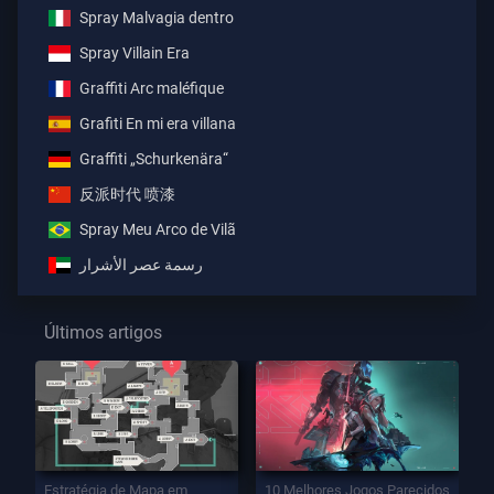
Spray Malvagia dentro
Spray Villain Era
Graffiti Arc maléfique
Grafiti En mi era villana
Graffiti „Schurkenära“
反派时代 喷漆
Spray Meu Arco de Vilã
رسمة عصر الأشرار
Últimos artigos
Estratégia de Mapa em
10 Melhores Jogos Parecidos