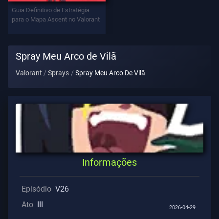
Contratos
Guia Definitivo de Estratégia
para o Mapa Ascent no Valorant
INFORMAÇÕES
Spray Meu Arco de Vilã
Suporte
Valorant
Sprays
Spray Meu Arco De Vilã
Privacidade
ARTIGOS
Guia
Informações
Notícias
Episódio
V26
Ato
III
2026-04-29
Todos