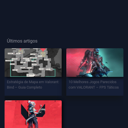
Título
De
Jogador
Últimos artigos
JOGO
Agentes
Armas
Estratégia de Mapa em Valorant:
10 Melhores Jogos Parecidos
Bind – Guia Completo
com VALORANT – FPS Táticos
Passe
De
Batalha