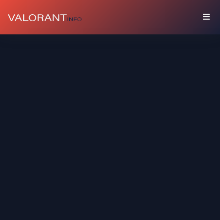
COLEÇÃO
Pacotes
Chaveiros
Sprays
Cards
De
Jogador