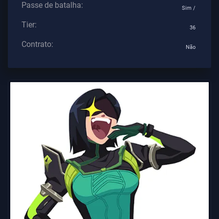
Passe de batalha:
Os
Sim /
Artigos
Tier:
36
Contrato:
Não