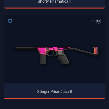
Shorty Prismática II
875
Stinger Prismática II