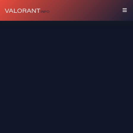
COLEÇÃO
Pacotes
Chaveiros
Sprays
Cards
De
Jogador