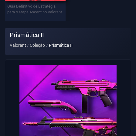
Contratos
Guia Definitivo de Estratégia
para o Mapa Ascent no Valorant
INFORMAÇÕES
Prismática II
Suporte
Valorant
Coleção
Prismática II
Privacidade
ARTIGOS
Guia
Notícias
Todos