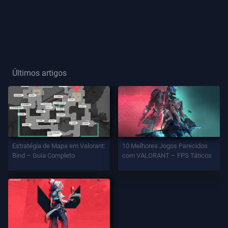
Título
De
Jogador
Últimos artigos
JOGO
Agentes
Armas
Estratégia de Mapa em Valorant:
10 Melhores Jogos Parecidos
Bind – Guia Completo
com VALORANT – FPS Táticos
Passe
De
Batalha