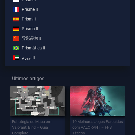
Prisme II
Prism II
Prisma II
异彩晶棱II
Prismática II
بريزم II
Últimos artigos
Estratégia de Mapa em
10 Melhores Jogos Parecidos
Valorant: Bind – Guia
com VALORANT – FPS
Completo
Táticos