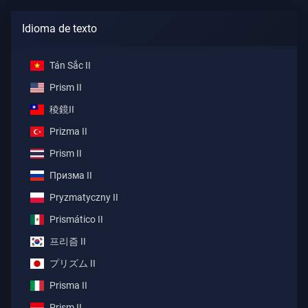
Idioma de texto
Tán Sắc II
Prism II
稜鏡II
Prizma II
Prism II
Призма II
Pryzmatyczny II
Prismático II
프리즘 II
プリズム II
Prisma II
Prism II