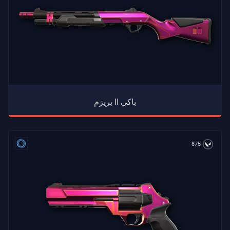
بريزم II باكي
875