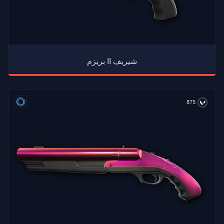
بريزم II شيريف
875