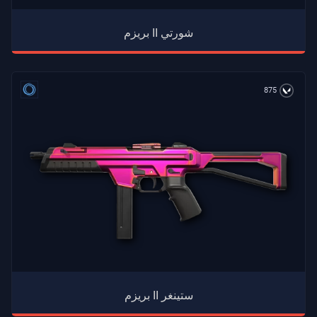
بريزم II شورتي
875
بريزم II ستينغر