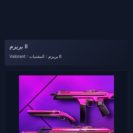
لقب
اللاعب
اللعبة
بريزم II
عملاء
بريزم II
المقتنيات
Valorant
الأسلحة
رخصة
قتال
العقود
معلومات