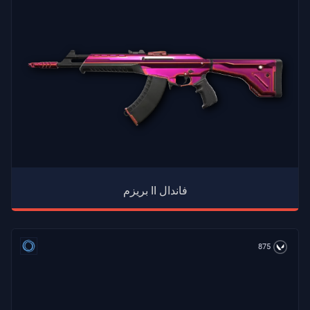
بريزم II فاندال
875