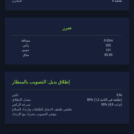
5 طلقة
المخزن
الدعم
ضرر
الخصوصية
0-50m
مسافة
202
رأس
ARTICLES
101
جسم
85.85
ساق
الأخبار
إطلاق بديل: التصويب بالمنظار
مرشد
3,5x
تكبير:
80% (1,2 طلقة في الثانية)
معدل الإطلاق:
90% (4,9 م/ث)
سرعة الركض:
تقليص طفيف لانتشار الطلقات وارتداد السلاح
All
مؤشر التصويب يتحرك مع الارتداد
Articles