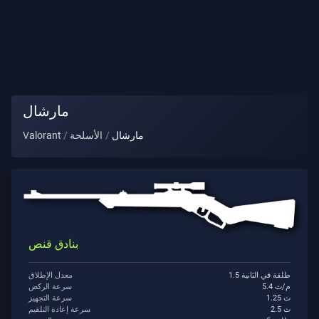
لقب
اللاعب
اللعبة
مارشال
عملاء
مارشال
الأسلحة
Valorant
الأسلحة
رخصة
قتال
بنادق قنص
1.5 طلقة في الثانية
معدل الإطلاق
العقود
5.4 م/ث
سرعة الركض
1.25 ث
سرعة التجهيز
2.5 ث
سرعة إعادة التلقيم
معلومات