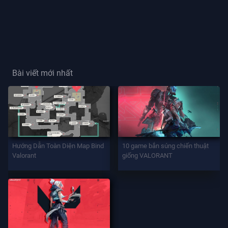
Thẻ
Người
Chơi
Bài viết mới nhất
Danh
Hiệu
Người
Chơi
TRÒ
Hướng Dẫn Toàn Diện Map Bind
10 game bắn súng chiến thuật
CHƠI
Valorant
giống VALORANT
Đặc
Vụ