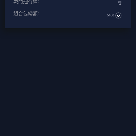
戰鬥通行證:
否
戶
組合包總額:
服
5100
務
隱
私
文
章
指
导
新
聞