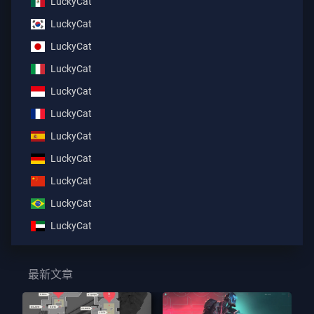
LuckyCat
LuckyCat
LuckyCat
LuckyCat
LuckyCat
LuckyCat
LuckyCat
LuckyCat
LuckyCat
LuckyCat
LuckyCat
最新文章