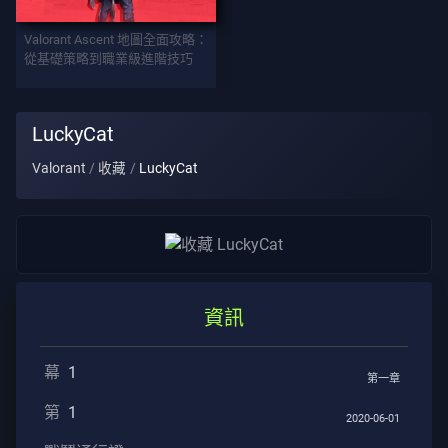
武
Valorant Ascent 地圖全面攻略：
器
從基礎策略到職業級進階技巧
戰
LuckyCat
鬥
Valorant
收藏
LuckyCat
通
行
證
契
資訊
約
資
幕
1
第一章
訊
第
1
2020-06-01
客