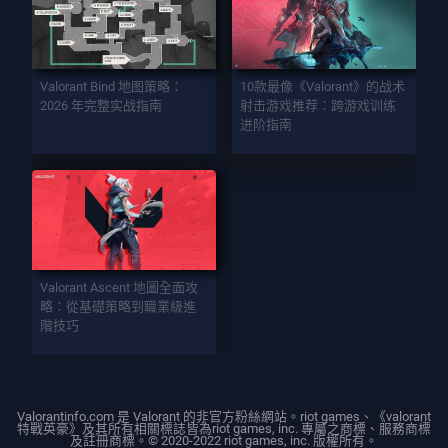
Valorant Bind 地图策略：
10款最像《Valorant》的战术
2026 年完整实战指南
射击游戏推荐：跨游戏训练
进阶指南
Valorant Ascent 地圖全面攻
略：從基礎策略到職業級進
階技巧
Valorantinfo.com 是 Valorant 的非官方粉絲網站。riot games、《valorant
特戰英豪》及其所有相關標誌皆為riot games, inc. 專屬之商標、服務商標
及註冊商標。© 2020-2022 riot games, inc. 版權所有。