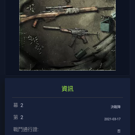
戶
服
務
隱
私
文
章
指
資訊
导
幕
2
決戰陣
新
第
2
2021-03-17
聞
戰鬥通行證:
否