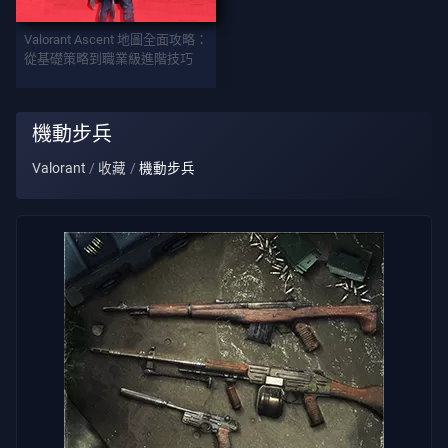
武
Valorant Ascent 地圖全面攻略：
器
從基礎策略到職業級進階技巧
戰
機動步兵
鬥
Valorant
收藏
機動步兵
通
行
證
契
約
資
訊
客