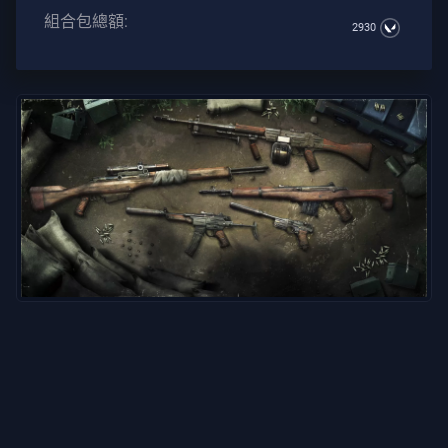
組合包總額:
所
2930
有
文
章