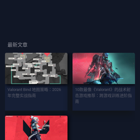
玩
家
卡
面
最新文章
玩
家
稱
號
Valorant Bind 地图策略：2026
10款最像《Valorant》的战术射
年完整实战指南
击游戏推荐：跨游戏训练进阶指
遊
南
戲
特
務