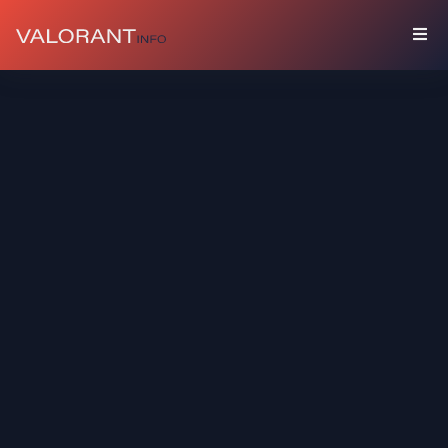
收
藏
組
合
包
吊
飾
塗
鴉