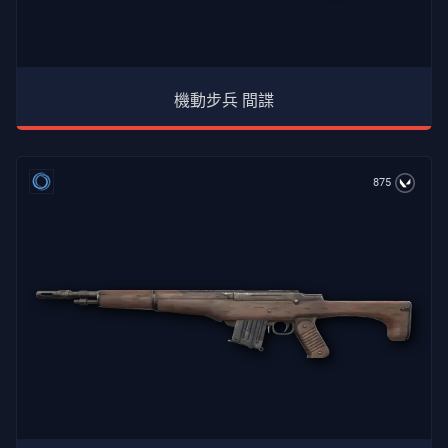
機動步兵 間諜
875