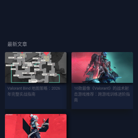
玩
家
卡
面
最新文章
玩
家
稱
號
Valorant Bind 地图策略：2026
10款最像《Valorant》的战术射
年完整实战指南
击游戏推荐：跨游戏训练进阶指
遊
南
戲
特
務