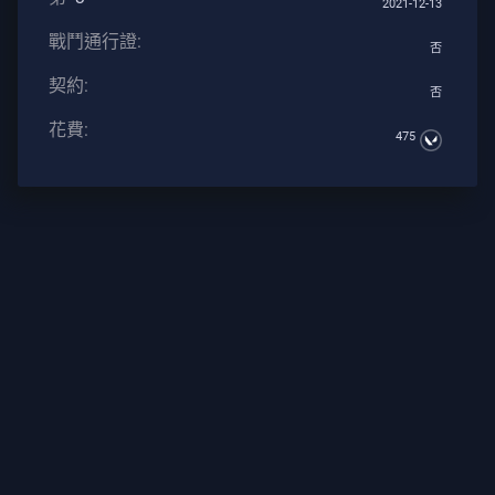
2021-12-13
戶
戰鬥通行證:
服
否
務
契約:
否
花費:
475
隱
私
文
章
指
导
新
聞