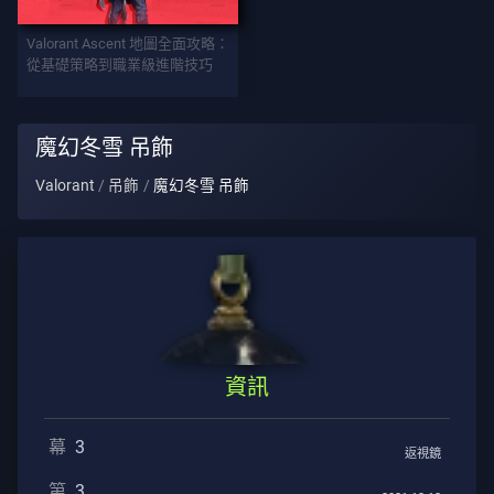
武
Valorant Ascent 地圖全面攻略：
器
從基礎策略到職業級進階技巧
戰
魔幻冬雪 吊飾
鬥
Valorant
吊飾
魔幻冬雪 吊飾
通
行
證
契
約
資訊
資
訊
幕
3
返視鏡
客
第
3