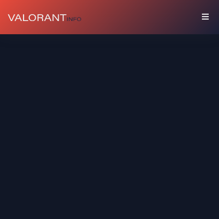
收
藏
組
合
包
吊
飾
塗
鴉