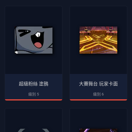
所
有
文
章
超級粉絲 塗鴉
大賽舞台 玩家卡面
級別 5
級別 6