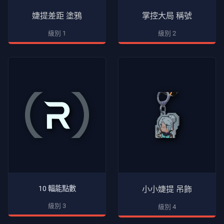
戶
婕提差距 塗鴉
掌控大局 稱號
服
級別 1
級別 2
務
隱
私
文
章
指
导
10 輻能點數
小小婕提 吊飾
新
聞
級別 3
級別 4