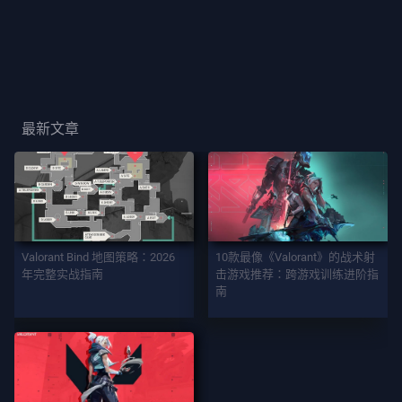
玩
家
卡
面
最新文章
玩
家
稱
號
Valorant Bind 地图策略：2026
10款最像《Valorant》的战术射
年完整实战指南
击游戏推荐：跨游戏训练进阶指
遊
南
戲
特
務