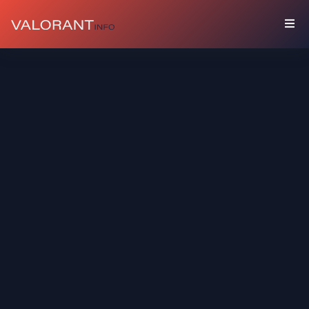
收
藏
組
合
包
吊
飾
塗
鴉