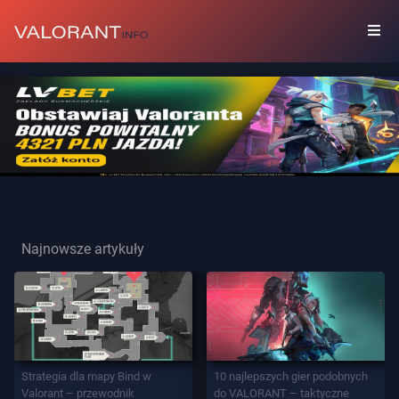
KOLEKCJA
Zestawy
Przywieszki
Najnowsze artykuły
Graffiti
Karty
Gracza
Strategia dla mapy Bind w
10 najlepszych gier podobnych
Valorant – przewodnik
do VALORANT – taktyczne