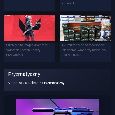
strzelanki
Tytuł
Gracza
GRA
Agenci
Strategia na mapie Ascent w
Akumulatory do samochodów -
Valorant: Kompleksowy
jak dobrać właściwy model do
Przewodnik
potrzeb auta?
Bronie
Pryzmatyczny
Przepustka
Bojowa
Valorant
Kolekcja
Pryzmatyczny
Kontrakty
INFORMACJE