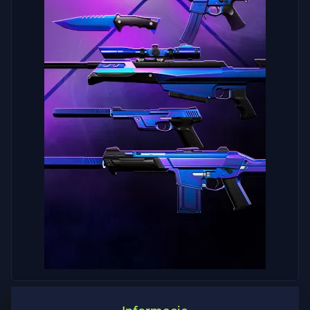
Pomoc
Prywatność
ARTYKUŁY
Aktualności
Poradnik
Wszystkie
Artykuły