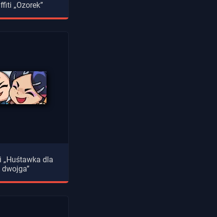
ffiti „Ozorek”
ti „Huśtawka dla
dwojga”