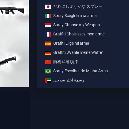
どれにしようかな スプレー
Spray Scegli la mia arma
Spray Choose my Weapon
Graffiti Choisissez mon arme
Grafiti Elige mi arma
Graffiti „Wähle meine Waffe“
随机武器 喷漆
Spray Escolhendo Minha Arma
رسمة اختر سلاحي