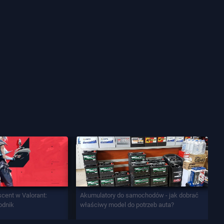
scent w Valorant:
Akumulatory do samochodów - jak dobrać
odnik
właściwy model do potrzeb auta?