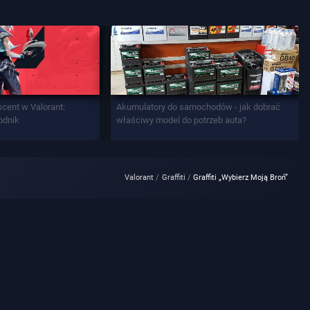
scent w Valorant:
Akumulatory do samochodów - jak dobrać
odnik
właściwy model do potrzeb auta?
Valorant
Graffiti
Graffiti „Wybierz Moją Broń”