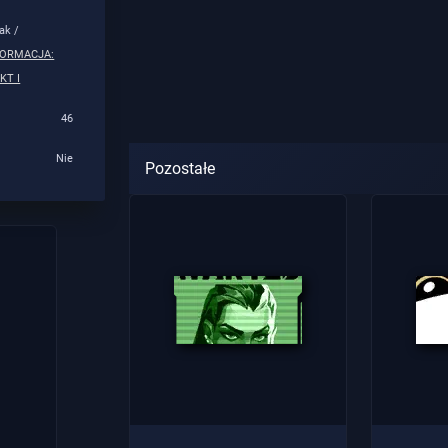
ak /
FORMACJA:
KT I
46
Nie
Pozostałe