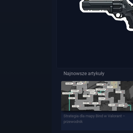
Najnowsze artykuły
Strategia dla mapy Bind w Valorant –
przewodnik