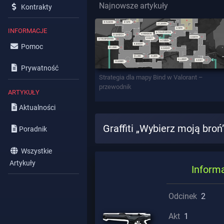
Najnowsze artykuły
Kontrakty
INFORMACJE
Pomoc
Prywatność
Strategia dla mapy Bind w Valorant –
przewodnik
ARTYKUŁY
Aktualności
Graffiti „Wybierz moją broń
Poradnik
Wszystkie
Artykuły
Inform
Odcinek
2
Akt
1