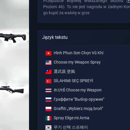
Przepustce Bojowej wskazanego sezonu (
Poziom 46). To nie jest nagroda w żadnym Kon
go kupić za walutę w grze.
Język tekstu
Hình Phun Sơn Chọn Vũ Khí
Choose my Weapon Spray
選武器 塗鴉
SİLAHIMI SEÇ SPREYİ
สเปรย์ Choose my Weapon
Граффити "Выбор оружия"
Graffiti „Wybierz moją broń”
Spray Elige mi Arma
무기 선택 스프레이