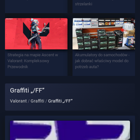
strzelanki
Tytuł
Gracza
GRA
Agenci
Strategia na mapie Ascent w
Akumulatory do samochodów -
Valorant: Kompleksowy
jak dobrać właściwy model do
Przewodnik
potrzeb auta?
Bronie
Graffiti „/FF”
Przepustka
Bojowa
Valorant
Graffiti
Graffiti „/FF”
Kontrakty
INFORMACJE