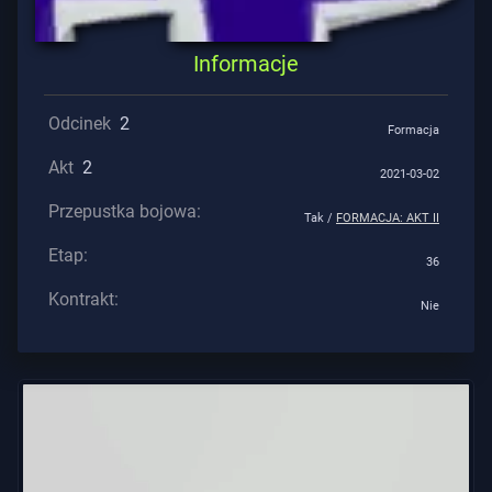
Pomoc
Informacje
Odcinek
2
Formacja
Prywatność
Akt
2
2021-03-02
ARTYKUŁY
Przepustka bojowa:
Tak /
FORMACJA: AKT II
Aktualności
Etap:
36
Kontrakt:
Nie
Poradnik
Wszystkie
Artykuły