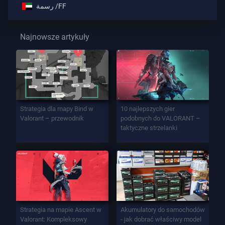
رسمة /FF
Najnowsze artykuły
Strategia dla mapy Bind w
10 najlepszych gier
Valorant – przewodnik
podobnych do VALORANT –
taktyczne strzelanki
Strategia na mapie Ascent w
Akumulatory do samochodów
Valorant: Kompleksowy
- jak dobrać właściwy model