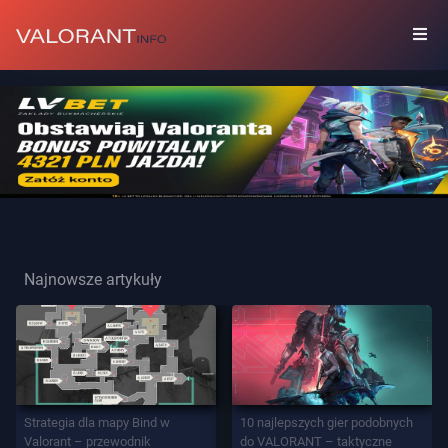
KOLEKCJA
Zestawy
Przywieszki
Najnowsze artykuły
Graffiti
Karty
Gracza
Strategia dla mapy Bind w
10 najlepszych gier podobnych
Valorant – przewodnik
do VALORANT – taktyczne